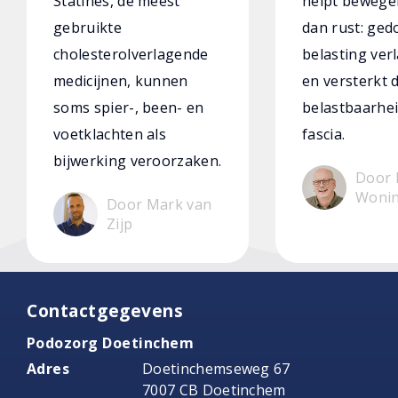
Statines, de meest
helpt bewege
gebruikte
dan rust: ged
cholesterolverlagende
belasting verl
medicijnen, kunnen
en versterkt 
soms spier-, been- en
belastbaarhei
voetklachten als
fascia.
bijwerking veroorzaken.
Door 
Woni
Door Mark van
Zijp
Contactgegevens
Podozorg Doetinchem
Adres
Doetinchemseweg 67
7007 CB Doetinchem