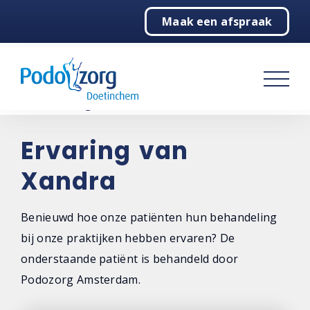
Maak een afspraak
Home
Podologie
Behandelingen
Over ons
Ervaring van
Xandra
Contact
Benieuwd hoe onze patiënten hun behandeling
bij onze praktijken hebben ervaren? De
onderstaande patiënt is behandeld door
Podozorg Amsterdam.