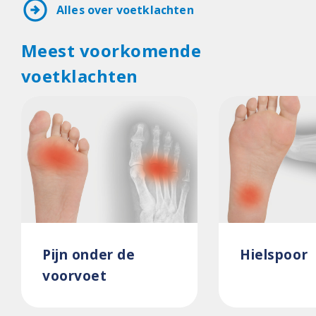
arrow_circle_right
Alles over voetklachten
Meest voorkomende
voetklachten
Pijn onder de
Hielspoor
voorvoet