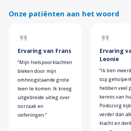
Onze patiënten aan het woord
format_quote
format_quote
Ervaring van Frans
Ervaring v
Leonie
“Mijn hielspoorklachten
“Ik ben meer
bleken door mijn
top geholpen
omhoogstaande grote
hebben veel p
teen te komen. Ik kreeg
kennis van hu
uitgebreide uitleg over
Podozorg kijk
oorzaak en
verder dan al
oefeningen.”
klacht en den