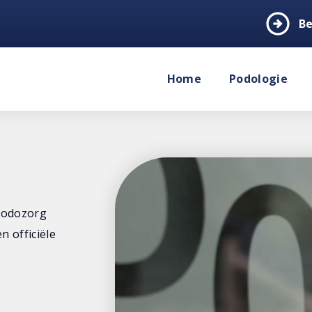
arrow_circle_right
Be
Home
Podologie
 Podozorg
n officiële