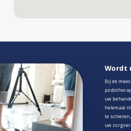
Wordt 
Bij de mees
podotherape
uw behandel
helemaal ni
te schieten
uw zorgver