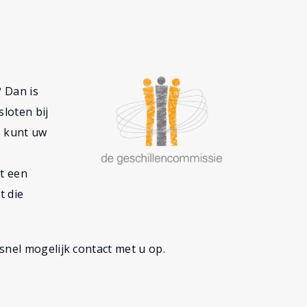
 Dan is
loten bij
U kunt uw
nt een
t die
snel mogelijk contact met u op.