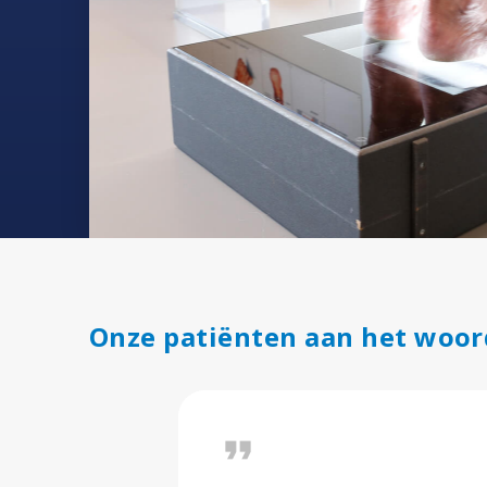
Onze patiënten aan het woor
format_quote