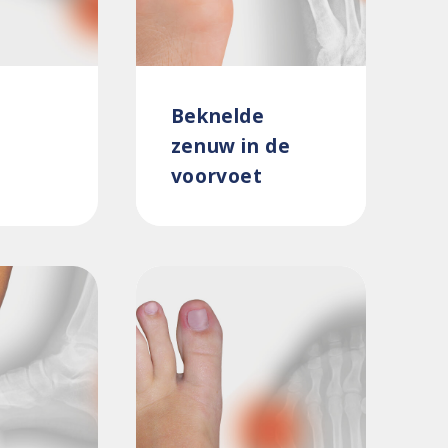
Beknelde
zenuw in de
voorvoet