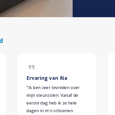
d
format_quote
Ervaring van Ria
“Ik ben zeer tevreden over
mijn steunzolen. Vanaf de
eerste dag heb ik ze hele
dagen in m'n schoenen