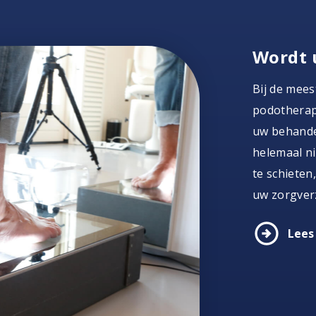
Wordt 
Bij de mees
podotherape
uw behandel
helemaal ni
te schieten
uw zorgver
arrow_circle_right
Lees