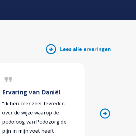
arrow_circle_right
Lees alle ervaringen
format_quote
format_quote
Ervaring van Daniël
Ervaring
“Ik ben zeer zeer tevreden
“Ik ben me
arrow_circle_right
over de wijze waarop de
geholpen! 
podoloog van Podozorg de
passie en k
pijn in mijn voet heeft
Podozorg k