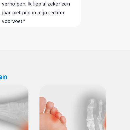
verholpen. Ik liep al zeker een
dan alleen 
jaar met pijn in mijn rechter
denken ech
voorvoet!”
en