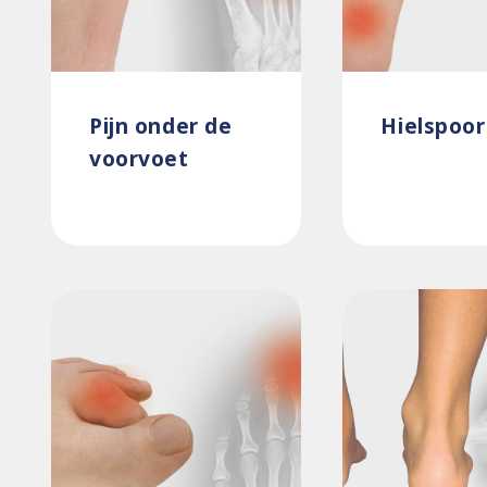
Pijn onder de
Hielspoor
voorvoet