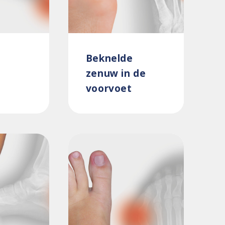
Beknelde
zenuw in de
voorvoet