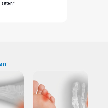
zitten.”
veranderen
en