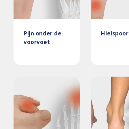
Pijn onder de
Hielspoor
voorvoet