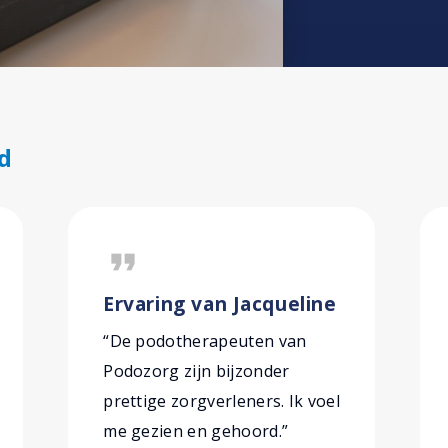
d
format_quote
Ervaring van Jacqueline
“De podotherapeuten van
Podozorg zijn bijzonder
prettige zorgverleners. Ik voel
me gezien en gehoord.”