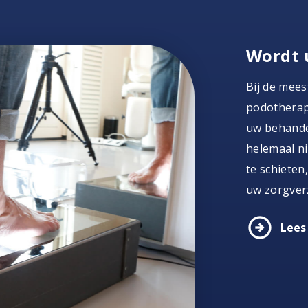
Wordt 
Bij de mees
podotherape
uw behandel
helemaal ni
te schieten
uw zorgver
arrow_circle_right
Lees