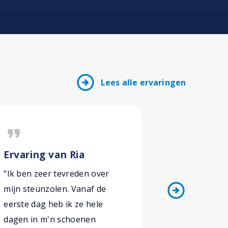
arrow_circle_right
Lees alle ervaringen
format_quote
format_quote
Ervaring van Ria
Ervaring
“Ik ben zeer tevreden over
“Door een 
arrow_circle_right
mijn steunzolen. Vanaf de
wat aanpas
eerste dag heb ik ze hele
voetenstan
dagen in m'n schoenen
m’n bekke