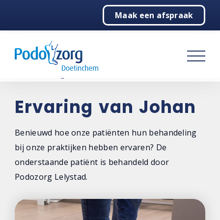
Maak een afspraak
Home
Podologie
Behandelingen
Over ons
Ervaring van Johan
Contact
Benieuwd hoe onze patiënten hun behandeling
bij onze praktijken hebben ervaren? De
onderstaande patiënt is behandeld door
Podozorg Lelystad.