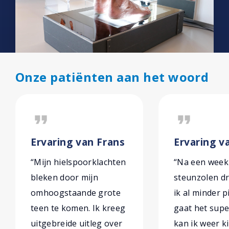
Onze patiënten aan het woord
format_quote
format_quote
Ervaring van Frans
Ervaring va
“Mijn hielspoorklachten
“Na een week
bleken door mijn
steunzolen d
omhoogstaande grote
ik al minder p
teen te komen. Ik kreeg
gaat het sup
uitgebreide uitleg over
kan ik weer k