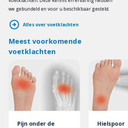
voetklachten. Deze kennis en ervaring hebben
we gebundeld en voor u beschikbaar gesteld.
arrow_circle_right
Alles over voetklachten
Meest voorkomende
voetklachten
Pijn onder de
Hielspoor