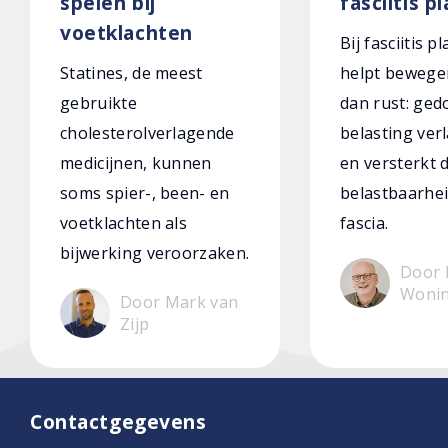
spelen bij
fasciitis p
voetklachten
Bij fasciitis p
Statines, de meest
helpt bewege
gebruikte
dan rust: ged
cholesterolverlagende
belasting verl
medicijnen, kunnen
en versterkt 
soms spier-, been- en
belastbaarhei
voetklachten als
fascia.
bijwerking veroorzaken.
Door 
Woni
Door Mark van
Zijp
Contactgegevens