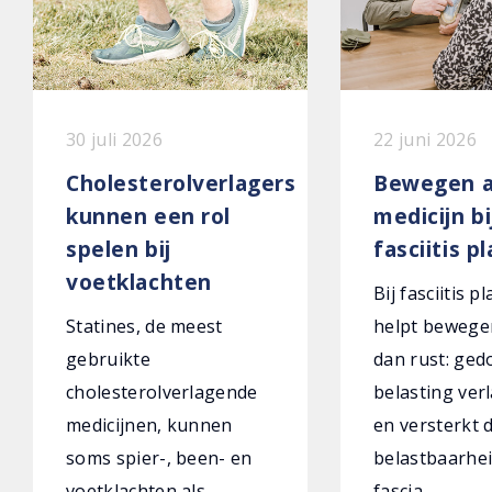
30 juli 2026
22 juni 2026
Cholesterolverlagers
Bewegen a
kunnen een rol
medicijn bi
spelen bij
fasciitis p
voetklachten
Bij fasciitis p
Statines, de meest
helpt bewege
gebruikte
dan rust: ged
cholesterolverlagende
belasting verl
medicijnen, kunnen
en versterkt 
soms spier-, been- en
belastbaarhei
voetklachten als
fascia.